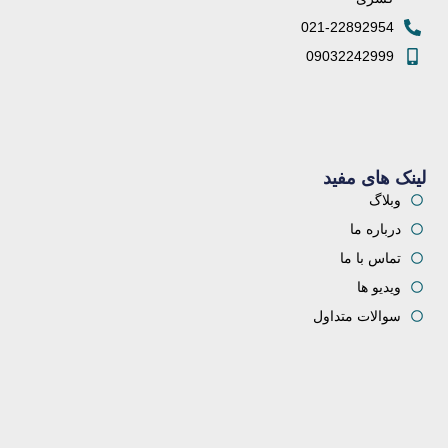
021-22892954
09032242999
لینک های مفید
وبلاگ
درباره ما
تماس با ما
ویدیو ها
سوالات متداول