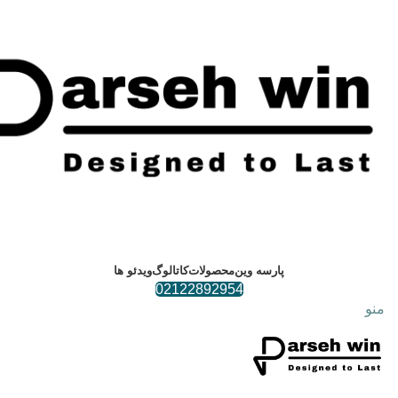
پارسه وین
محصولات
کاتالوگ
ویدئو ها
02122892954
منو