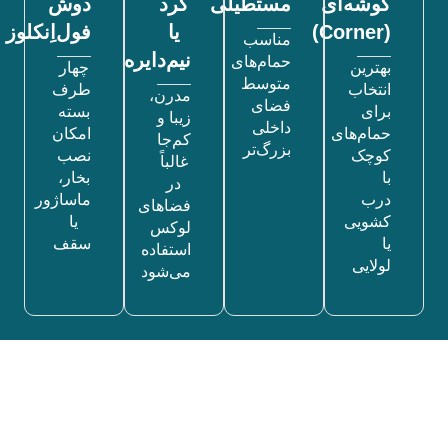
گوشه‌ای
مستطیلی
گرد
دوش
(Corner)
یا
فول‌اِنکلوز
مناسب
نیم‌دایره
حمام‌های
بهترین
چهار
متوسط
انتخاب
طرف
مدرن،
فضای
برای
بسته
زیبا و
داخلی
حمام‌های
امکان
کم‌جا
بزرگ‌تر
کوچک
نصب
غالباً
با
بخار،
در
درب
ماساژور
فضاهای
کشویی
یا
لوکس
یا
سقف
استفاده
لولایی
می‌شود