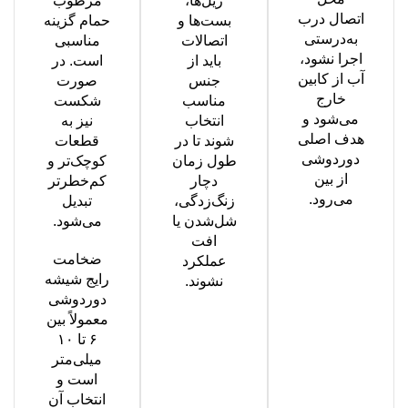
ریل‌ها،
مرطوب
اتصال درب
بست‌ها و
حمام گزینه
به‌درستی
اتصالات
مناسبی
اجرا نشود،
باید از
است. در
آب از کابین
جنس
صورت
خارج
مناسب
شکست
می‌شود و
انتخاب
نیز به
هدف اصلی
شوند تا در
قطعات
دوردوشی
طول زمان
کوچک‌تر و
از بین
دچار
کم‌خطرتر
می‌رود.
زنگ‌زدگی،
تبدیل
شل‌شدن یا
می‌شود.
افت
ضخامت
عملکرد
رایج شیشه
نشوند.
دوردوشی
معمولاً بین
۶ تا ۱۰
میلی‌متر
است و
انتخاب آن