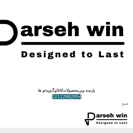
پارسه وین
محصولات
کاتالوگ
ویدئو ها
02122892954
منو