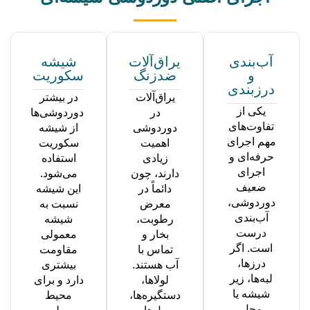
آب‌بندی
یراق‌آلات
شیشه
و
ضدزنگ
سکوریت
درزبندی
یراق‌آلات
در بیشتر
یکی از
در
دوردوشی‌ها
تفاوت‌های
دوردوشی
از شیشه
مهم اجرای
اهمیت
سکوریت
حرفه‌ای و
زیادی
استفاده
اجرای
دارند، چون
می‌شود.
ضعیف
دائماً در
این شیشه
دوردوشی،
معرض
نسبت به
آب‌بندی
رطوبت،
شیشه
درست
بخار و
معمولی
است. اگر
تماس با
مقاومت
درزها،
آب هستند.
بیشتری
لبه‌ها، زیر
لولاها،
دارد و برای
شیشه یا
دستگیره‌ها،
محیط
محل