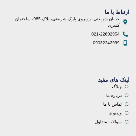
ارتباط با ما
خیابان شریعتی، روبروی پارک شریعتی، پلاک 985، ساختمان
کسری
021-22892954
09032242999
لینک های مفید
وبلاگ
درباره ما
تماس با ما
ویدیو ها
سوالات متداول