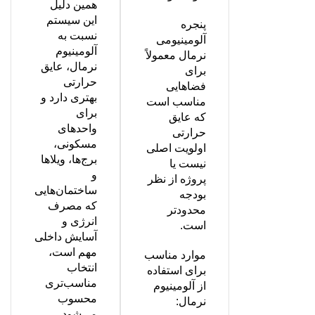
همین دلیل
این سیستم
پنجره
نسبت به
آلومینیومی
آلومینیوم
نرمال معمولاً
نرمال، عایق
برای
حرارتی
فضاهایی
بهتری دارد و
مناسب است
برای
که عایق
واحدهای
حرارتی
مسکونی،
اولویت اصلی
برج‌ها، ویلاها
نیست یا
و
پروژه از نظر
ساختمان‌هایی
بودجه
که مصرف
محدودتر
انرژی و
است.
آسایش داخلی
مهم است،
موارد مناسب
انتخاب
برای استفاده
مناسب‌تری
از آلومینیوم
محسوب
نرمال:
می‌شود.