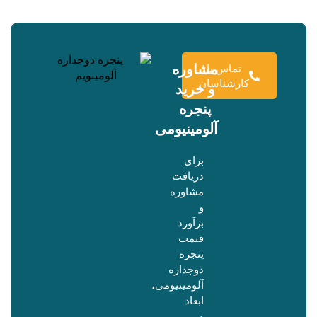
مشاوره
تماس با
کارشناسان
و خرید
پنجره
آلومینیومی
برای
دریافت
مشاوره
و
برآورد
قیمت
پنجره
دوجداره
آلومینیومی،
ابعاد
و