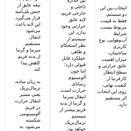
بین جداره
تیغه عایق از
داخلی و
انتخاب بین این
جنس پلی‌آمید
خارجی فریم،
دو سیستم،
قرار می‌گیرد.
لایه عایق
فقط به قیمت
این لایه باعث
حرارتی وجود
مربوط نیست.
می‌شود
ندارد. این
شرایط
انتقال
سیستم از
آب‌وهوایی، نوع
مستقیم
نظر استحکام
کاربری
سرما و گرما
و ظاهر،
ساختمان،
از بدنه فریم
عملکرد قابل
میزان اهمیت
کاهش پیدا
قبولی دارد؛
عایق حرارتی و
کند.
اما چون
سطح انتظار
آلومینیوم
کارفرما از
به زبان ساده،
رسانای
کیفیت نهایی،
ترمال‌بریک
حرارت است،
روی این انتخاب
یعنی مسیر
انتقال سرما
اثر مستقیم
انتقال حرارت
و گرما از بدنه
دارد.
در فریم
فریم بیشتر از
آلومینیومی
سیستم
شکسته
ترمال‌بریک
می‌شود. به
خواهد بود.