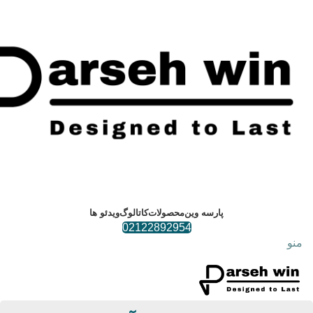
پارسه وین
محصولات
کاتالوگ
ویدئو ها
02122892954
منو