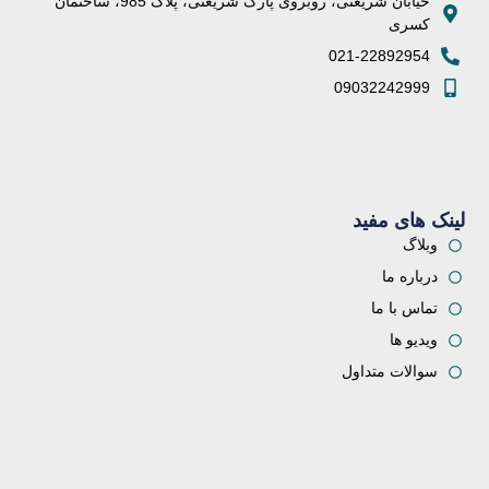
خیابان شریعتی، روبروی پارک شریعتی، پلاک 985، ساختمان
کسری
021-22892954
09032242999
لینک های مفید
وبلاگ
درباره ما
تماس با ما
ویدیو ها
سوالات متداول