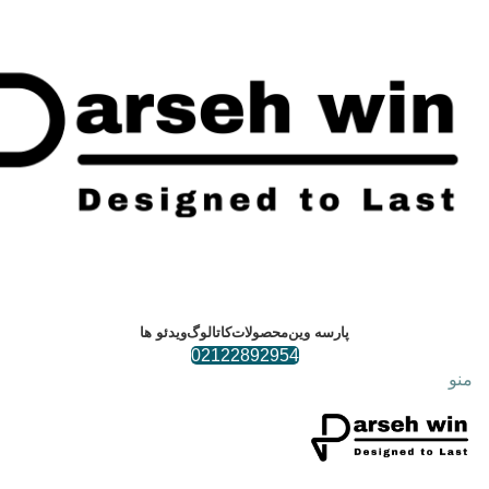
پارسه وین
محصولات
کاتالوگ
ویدئو ها
02122892954
منو