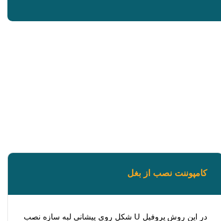
کامپوننت نصب از بغل
در این روش پروفیل U شکل روی پیشانی لبه سازه نصب