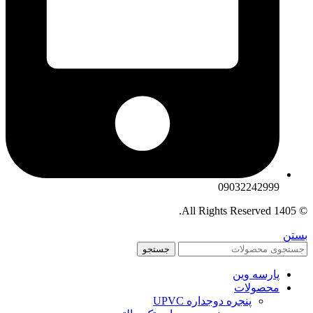
09032242999
© 1405 All Rights Reserved.
بستن
جستجو
پارسه وین
محصولات
پنجره دوجداره UPVC